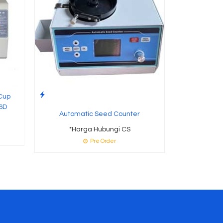
Cup
6D
Automatic Seed Counter
*Harga Hubungi CS
Pre Order