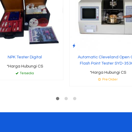
NPK Tester Digital
Automatic Cleveland Open 
Flash Point Tester SYD-353
*Harga Hubungi CS
*Harga Hubungi CS
Tersedia
Pre Order