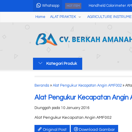
Whatsapp
Handheld Colorimeter A
HOT ITEM
Home
ALAT PRAKTEK
AGRICULTURE INSTRUME
Digital Oxygen Bomb Cal
Concrete Schmidt Hamm
Alat Pengukur Kadar Air 
X-Ray Flaw Detector Gen
Kategori Produk
pH Meter Susu Yoghurt 
Portable ATP Hygiene Hy
Beranda
»
Alat Pengukur Kecapatan Angin AMF002
» Att
Pengukur Karbon Diokasi
Alat Pengukur Kecapatan Angin
Diunggah pada 10 January 2016
Alat Pengukur Kecapatan Angin AMF002
Original Post
Download Gambar