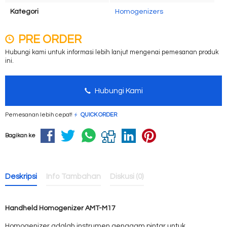
Kategori
Homogenizers
PRE ORDER
Hubungi kami untuk informasi lebih lanjut mengenai pemesanan produk
ini.
Hubungi Kami
Pemesanan lebih cepat!
QUICK ORDER
Bagikan ke
Deskripsi
Info Tambahan
Diskusi (0)
Handheld Homogenizer AMT-M17
Homogenizer adalah instrumen genggam pintar untuk