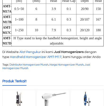
(ml)
(mm)
Head
Head Gap
Depth
Head
AMT-
0.5~50
6
3.9
0.1
20/90
150
M17A
AMT-
1~100
8
6.1
0.3
20/107
167
M17B
AMT-
1~250
10
7.9
0.3
20/120
180
M17C
AMT-
H Type stand to keep the handheld homogenizer, height and angle
M17D
adjustable.
Di Website
Alat Pengukur
ini kami
Jual Homogenizers
dengan
type
Handheld Homogenizer AMT-M17
, kami tunggu order Anda
Tags:
Distributor Homogenizer Murah
,
Harga Homogenizer Murah
,
Jual
Homogenizer Murah
Produk Terkait