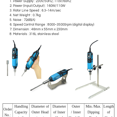
Power Supply : 230V/50HZ; 110V/60HZ
Power (Input/Output) : 160W/110W
Rotor Line Speed : 6.3~14m/sec
Net Weight : 0.7kg
Noise : 72dB(A)
Speed Control Range : 8000~35000rpm (digital display)
Dimension : 46mm x 55mm x 230mm
Materials : 316L stainless steel
Handling
Diameter of
Diameter
Outer
Min./Max.
Length
Order
Capacity
Outer Head
of Inner
/ Inner
Dipping
of
No.: