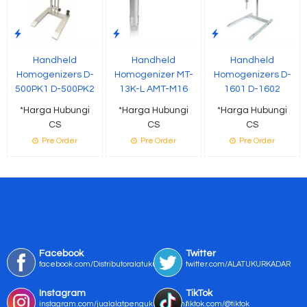
Handheld
Handheld
Handheld
Homogenizers D-
Homogenizer MT-
Homogenizers D-
500PK1 D-500PK2
13K-L AMT-M16
1601 D-1602
*Harga Hubungi
*Harga Hubungi
*Harga Hubungi
CS
CS
CS
Pre Order
Pre Order
Pre Order
Facebook
Twitter
facebook.com/Distributoralatukur
twitter.com/ALATUKURKADAR
Instagram
TikTok
instagram.com/jualalatpengukurmurah/
tiktok.com/@tiktok