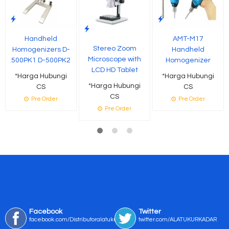
Handheld
AMT-M17
Stereo Zoom
Homogenizers D-
Handheld
Microscope with
500PK1 D-500PK2
Homogenizer
LCD HD Tablet
*Harga Hubungi
*Harga Hubungi
*Harga Hubungi
CS
CS
CS
Pre Order
Pre Order
Pre Order
Facebook
Twitter
facebook.com/Distributoralatukur
twitter.com/ALATUKURKADAR