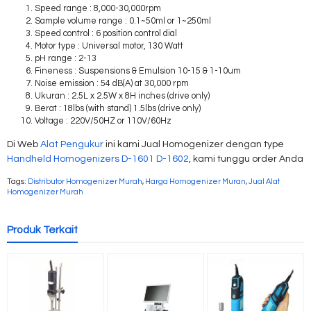
Speed range : 8,000-30,000rpm
Sample volume range : 0.1~50ml or 1~250ml
Speed control : 6 position control dial
Motor type : Universal motor, 130 Watt
pH range : 2-13
Fineness : Suspensions & Emulsion 10-15 & 1-10um
Noise emission : 54 dB(A) at 30,000 rpm
Ukuran : 2.5L x 2.5W x 8H inches (drive only)
Berat : 18lbs (with stand) 1.5lbs (drive only)
Voltage : 220V/50HZ or 110V/60Hz
Di Web
Alat Pengukur
ini kami Jual Homogenizer dengan type
Handheld Homogenizers D-1601 D-1602
, kami tunggu order Anda
Tags:
Distributor Homogenizer Murah
,
Harga Homogenizer Muran
,
Jual Alat
Homogenizer Murah
Produk Terkait