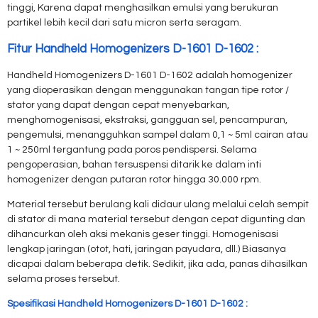
tinggi, Karena dapat menghasilkan emulsi yang berukuran
partikel lebih kecil dari satu micron serta seragam.
Fitur Handheld Homogenizers D-1601 D-1602 :
Handheld Homogenizers D-1601 D-1602 adalah homogenizer
yang dioperasikan dengan menggunakan tangan tipe rotor /
stator yang dapat dengan cepat menyebarkan,
menghomogenisasi, ekstraksi, gangguan sel, pencampuran,
pengemulsi, menangguhkan sampel dalam 0,1 ~ 5ml cairan atau
1 ~ 250ml tergantung pada poros pendispersi. Selama
pengoperasian, bahan tersuspensi ditarik ke dalam inti
homogenizer dengan putaran rotor hingga 30.000 rpm.
Material tersebut berulang kali didaur ulang melalui celah sempit
di stator di mana material tersebut dengan cepat digunting dan
dihancurkan oleh aksi mekanis geser tinggi. Homogenisasi
lengkap jaringan (otot, hati, jaringan payudara, dll.) Biasanya
dicapai dalam beberapa detik. Sedikit, jika ada, panas dihasilkan
selama proses tersebut.
Spesifikasi Handheld Homogenizers D-1601 D-1602 :