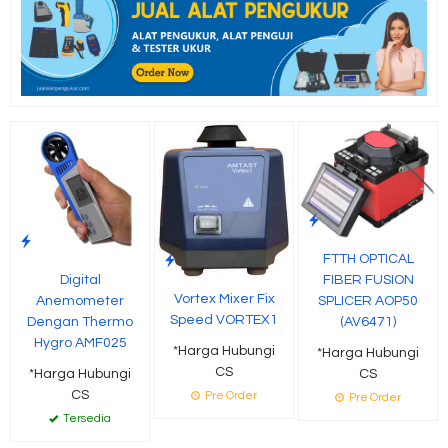
FTTH OPTICAL
FIBER FUSION
Digital
Vortex Mixer Fix
SPLICER AOP50
Anemometer
Speed VORTEX1
(AV6471)
Dengan Thermo
Hygro AMF025
*Harga Hubungi
*Harga Hubungi
CS
CS
*Harga Hubungi
CS
Pre Order
Pre Order
Tersedia