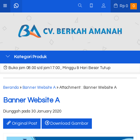
Rp
0
0
Kategori Produk
Buka jam 08.00 s/d jam17.00 , Minggu & Hari Besar Tutup
Beranda
»
Banner Website A
» Attachment : Banner Website A
Banner Website A
Diunggah pada 30 January 2020
Original Post
Download Gambar