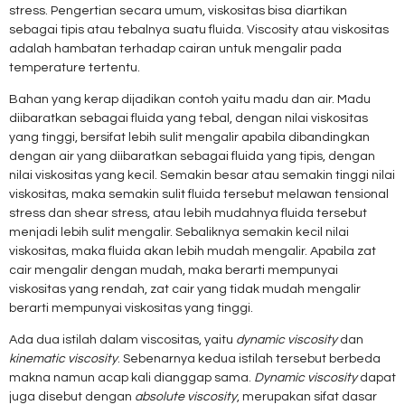
stress. Pengertian secara umum, viskositas bisa diartikan
sebagai tipis atau tebalnya suatu fluida. Viscosity atau viskositas
adalah hambatan terhadap cairan untuk mengalir pada
temperature tertentu.
Bahan yang kerap dijadikan contoh yaitu madu dan air. Madu
diibaratkan sebagai fluida yang tebal, dengan nilai viskositas
yang tinggi, bersifat lebih sulit mengalir apabila dibandingkan
dengan air yang diibaratkan sebagai fluida yang tipis, dengan
nilai viskositas yang kecil. Semakin besar atau semakin tinggi nilai
viskositas, maka semakin sulit fluida tersebut melawan tensional
stress dan shear stress, atau lebih mudahnya fluida tersebut
menjadi lebih sulit mengalir. Sebaliknya semakin kecil nilai
viskositas, maka fluida akan lebih mudah mengalir. Apabila zat
cair mengalir dengan mudah, maka berarti mempunyai
viskositas yang rendah, zat cair yang tidak mudah mengalir
berarti mempunyai viskositas yang tinggi.
Ada dua istilah dalam viscositas, yaitu
dynamic viscosity
dan
kinematic viscosity
. Sebenarnya kedua istilah tersebut berbeda
makna namun acap kali dianggap sama.
Dynamic viscosity
dapat
juga disebut dengan
absolute viscosity
, merupakan sifat dasar