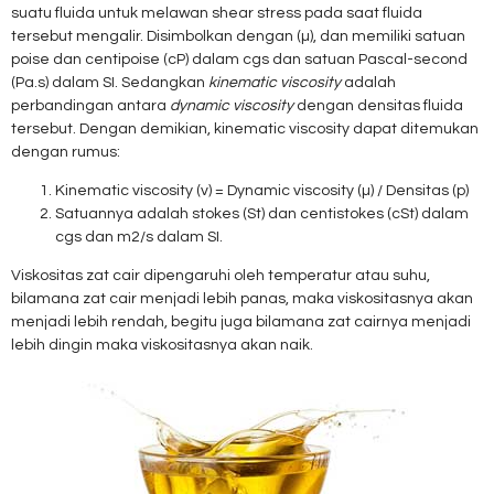
suatu fluida untuk melawan shear stress pada saat fluida
tersebut mengalir. Disimbolkan dengan (µ), dan memiliki satuan
poise dan centipoise (cP) dalam cgs dan satuan Pascal-second
(Pa.s) dalam SI. Sedangkan
kinematic viscosity
adalah
perbandingan antara
dynamic viscosity
dengan densitas fluida
tersebut. Dengan demikian, kinematic viscosity dapat ditemukan
dengan rumus:
Kinematic viscosity (v) = Dynamic viscosity (µ) / Densitas (p)
Satuannya adalah stokes (St) dan centistokes (cSt) dalam
cgs dan m2/s dalam SI.
Viskositas zat cair dipengaruhi oleh temperatur atau suhu,
bilamana zat cair menjadi lebih panas, maka viskositasnya akan
menjadi lebih rendah, begitu juga bilamana zat cairnya menjadi
lebih dingin maka viskositasnya akan naik.