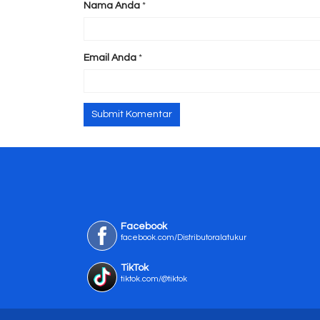
Nama Anda
*
Email Anda
*
Facebook
facebook.com/Distributoralatukur
TikTok
tiktok.com/@tiktok