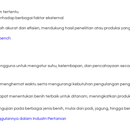
n tertentu.
rhadap berbagai faktor eksternal.
ih akurat dan efisien, mendukung hasil penelitian atau produksi yang 
kbench
guna untuk mengatur suhu, kelembapan, dan pencahayaan secara 
 menghemat waktu serta mengurangi kebutuhan pengulangan pengujia
apat menentukan benih terbaik untuk ditanam, meningkatkan produkt
jian pada berbagai jenis benih, mulai dari padi, jagung, hingga beni
ggulannya dalam Industri Pertanian