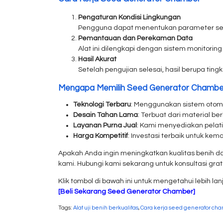
Pengaturan Kondisi Lingkungan
Pengguna dapat menentukan parameter sepe
Pemantauan dan Perekaman Data
Alat ini dilengkapi dengan sistem monitori
Hasil Akurat
Setelah pengujian selesai, hasil berupa tin
Mengapa Memilih Seed Generator Chamber
Teknologi Terbaru
: Menggunakan sistem otoma
Desain Tahan Lama
: Terbuat dari material b
Layanan Purna Jual
: Kami menyediakan pelati
Harga Kompetitif
: Investasi terbaik untuk kem
Apakah Anda ingin meningkatkan kualitas benih d
kami. Hubungi kami sekarang untuk konsultasi gra
Klik tombol di bawah ini untuk mengetahui lebih lanj
[Beli Sekarang Seed Generator Chamber]
Tags:
Alat uji benih berkualitas
,
Cara kerja seed generator ch