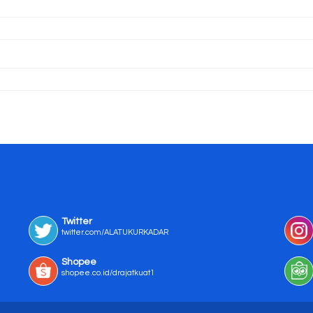
Twitter
twitter.com/ALATUKURKADAR
Shopee
shopee.co.id/drajatkuat1