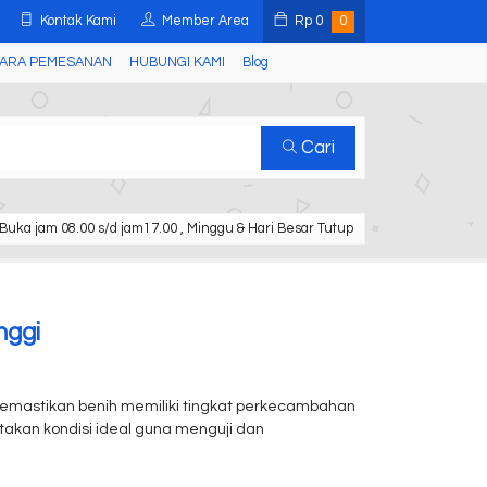
Kontak Kami
Member Area
Rp
0
0
ARA PEMESANAN
HUBUNGI KAMI
Blog
Cari
Buka jam 08.00 s/d jam17.00 , Minggu & Hari Besar Tutup
nggi
 memastikan benih memiliki tingkat perkecambahan
takan kondisi ideal guna menguji dan