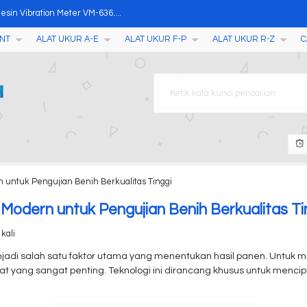
sin Vibration Meter VM-636....
NT
ALAT UKUR A-E
ALAT UKUR F-P
ALAT UKUR R-Z
C
l Purpose (Color Differen....
00....
..
Thresher....
s Gloss meter AMN51....
2W....
 untuk Pengujian Benih Berkualitas Tinggi
r AMF081....
Modern untuk Pengujian Benih Berkualitas Ti
kali
njadi salah satu faktor utama yang menentukan hasil panen. Untuk
at yang sangat penting. Teknologi ini dirancang khusus untuk mencip