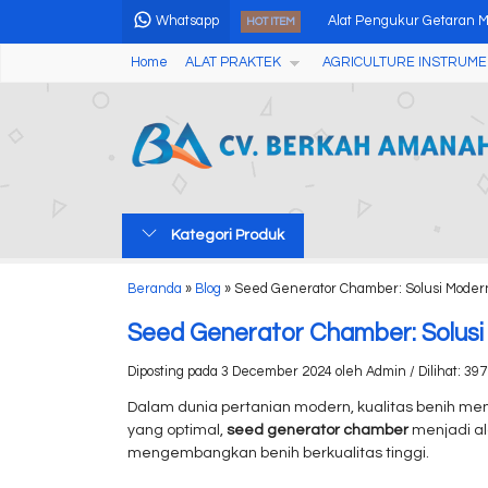
Whatsapp
Alat Pengukur Getaran Me
HOT ITEM
Home
ALAT PRAKTEK
AGRICULTURE INSTRUME
Colorimeter AMT560 Genera
Gas Detector Serials AMT4
Multi Gas Detector BX616..
Small Electric Laboratory 
Kategori Produk
Professional Single Angle
Abbe Refractometer WYA-
Beranda
»
Blog
»
Seed Generator Chamber: Solusi Modern
Multi Purpose Anemomete
Seed Generator Chamber: Solusi 
Diposting pada 3 December 2024 oleh Admin / Dilihat: 397 
Dalam dunia pertanian modern, kualitas benih me
yang optimal,
seed generator chamber
menjadi al
mengembangkan benih berkualitas tinggi.