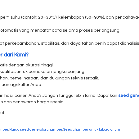
rti suhu (contoh: 20–30°C), kelembapan (50–90%), dan pencahayaa
ng otomatis yang mencatat data selama proses berlangsung.
gkat perkecambahan, stabilitas, dan daya tahan benih dapat dianalisi
 dari Kami?
tis dengan akurasi tinggi.
erkualitas untuk pemakaian jangka panjang.
han, pemeliharaan, dan dukungan teknis terbaik.
ajuan agrikultur Anda.
an hasil panen Anda? Jangan tunggu lebih lama! Dapatkan
seed gen
tis dan penawaran harga spesial!
ut:
amber
,
Harga seed generator chamber
,
Seed chamber untuk laboratorium