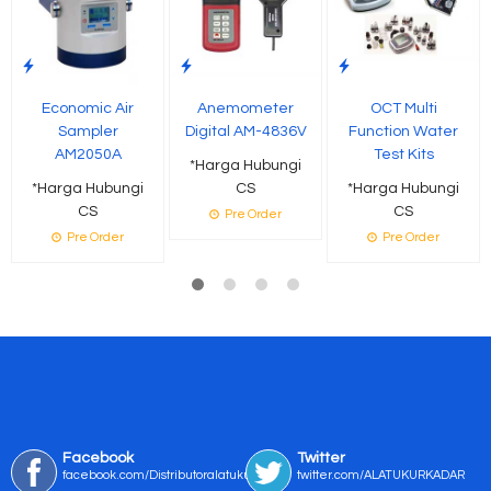
Economic Air
Anemometer
OCT Multi
Sampler
Digital AM-4836V
Function Water
AM2050A
Test Kits
*Harga Hubungi
*Harga Hubungi
CS
*Harga Hubungi
CS
CS
Pre Order
Pre Order
Pre Order
Facebook
Twitter
facebook.com/Distributoralatukur
twitter.com/ALATUKURKADAR