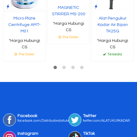
MAGNETIC
STIRRER MS-200
Micro Plate
Alat Pengukur
*Harga Hubungi
Centrifuge AMT-
Kadar Air Bijian
CS
M01
TK25G
Pre Order
*Harga Hubungi
*Harga Hubungi
CS
CS
Pre Order
Tersedia
Facebook
Twitter
facebook.com/Distributoralatukur
twitter.com/ALATUKURKADAR
Instagram
TikTok