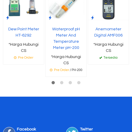
Dew Point Meter
Waterproof pH
Anemometer
HT-6292
Meter And
Digital AMF006
Temperature
*Harga Hubungi
*Harga Hubungi
Meter pH-200
CS
CS
*Harga Hubungi
Pre Order
Tersedia
CS
Pre Order
/ PH-200
Facebook
Twitter