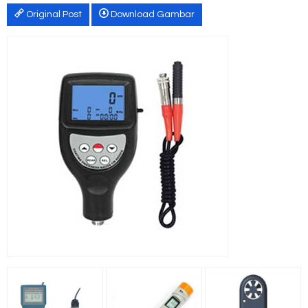
Original Post
Download Gambar