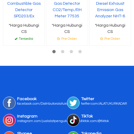
Combustible Gas
Gas Detector
Diesel Exhaust
Detector
CO2/Temp./RH
Emission Gas
SPD203/Ex
Meter 77535
Analyzer NHT-6
*Harga Hubungi
*Harga Hubungi
*Harga Hubungi
CS
CS
CS
Tersedia
Pre Order
Pre Order
Facebook
Twitter
facebook.com/Distributoralatukur
twitter.com/ALATUKURKADAR
Instagram
TikTok
instagram.com/jualalatpengukurmurah/
tiktok.com/@tiktok
Shopee
Tokopedia