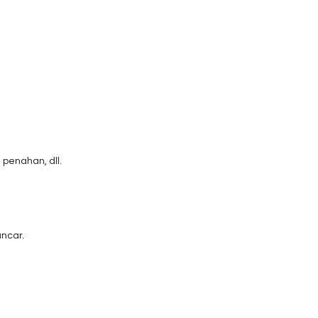
 penahan, dll.
ncar.