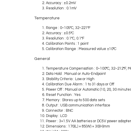
Accuracy : ±0.2mV
Resolution : 0.1mV
Temperature
Range : 0~105°C, 32~221°F
Accuracy : ±0.5°C
Resolution : 0.1°C, 0.1°F
Calibration Points : 1 point
Calibration Range : Measured value ±10°C
General
Temperature Compensation : 0~100°C, 32~212°F, M
Data Hold : Manual or Auto-Endpoint
Stability Criteria : Low or High
Calibration Due Alarm : 1 to 31 days or Off
Power Off : Manual or Automatic (10, 20, 30 minutes
Reset Function : Yes
Memory : Stores up to 500 data sets
Output : USB communication interface
Connector : BNC
Display : LCD
Power : 3×1.5V AA batteries or DC5V power adapte
Dimensions : 170(L) × 85(W) × 30(H)mm