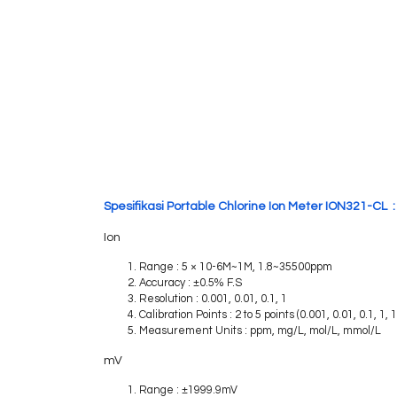
Spesifikasi Portable Chlorine Ion Meter ION321-CL :
Ion
Range : 5 × 10-6M~1M, 1.8~35500ppm
Accuracy : ±0.5% F.S
Resolution : 0.001, 0.01, 0.1, 1
Calibration Points : 2 to 5 points (0.001, 0.01, 0.1, 1,
Measurement Units : ppm, mg/L, mol/L, mmol/L
mV
Range : ±1999.9mV