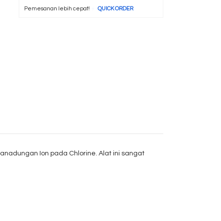
Pemesanan lebih cepat!
QUICK ORDER
nadungan Ion pada Chlorine. Alat ini sangat