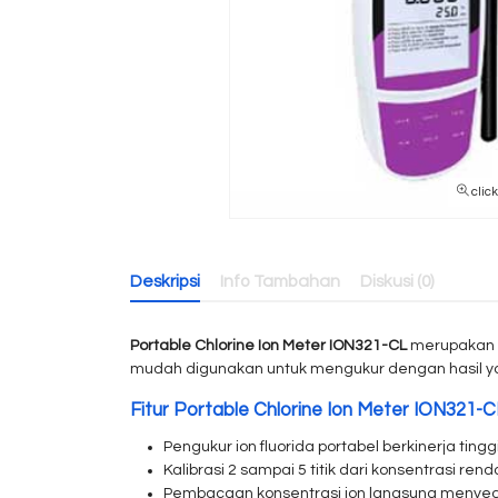
clic
Deskripsi
Info Tambahan
Diskusi (0)
Portable Chlorine Ion Meter ION321-CL
merupakan a
mudah digunakan untuk mengukur dengan hasil ya
Fitur Portable Chlorine Ion Meter ION321-CL
Pengukur ion fluorida portabel berkinerja ting
Kalibrasi 2 sampai 5 titik dari konsentrasi rend
Pembacaan konsentrasi ion langsung menyed