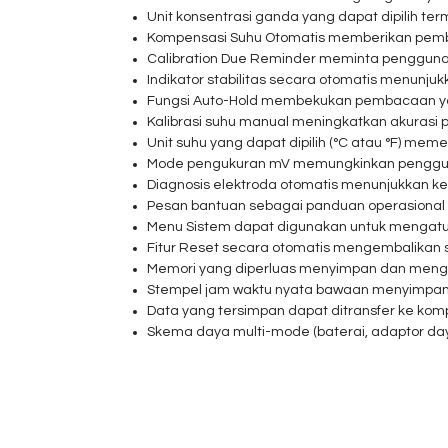
Unit konsentrasi ganda yang dapat dipilih te
Kompensasi Suhu Otomatis memberikan pemba
Calibration Due Reminder meminta pengguna 
Indikator stabilitas secara otomatis menunjuk
Fungsi Auto-Hold membekukan pembacaan yan
Kalibrasi suhu manual meningkatkan akurasi
Unit suhu yang dapat dipilih (°C atau °F) mem
Mode pengukuran mV memungkinkan pengguna u
Diagnosis elektroda otomatis menunjukkan ke
Pesan bantuan sebagai panduan operasiona
Menu Sistem dapat digunakan untuk mengatur 8 p
Fitur Reset secara otomatis mengembalikan 
Memori yang diperluas menyimpan dan mengi
Stempel jam waktu nyata bawaan menyimpan
Data yang tersimpan dapat ditransfer ke kom
Skema daya multi-mode (baterai, adaptor d