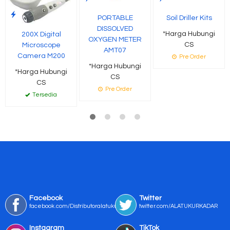
PORTABLE
Soil Driller Kits
DISSOLVED
*Harga Hubungi
200X Digital
OXYGEN METER
CS
Microscope
AMT07
Camera M200
Pre Order
*Harga Hubungi
*Harga Hubungi
CS
CS
Pre Order
Tersedia
Facebook
Twitter
facebook.com/Distributoralatukur
twitter.com/ALATUKURKADAR
Instagram
TikTok