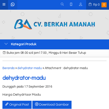
Rp
0
0
Kategori Produk
Buka jam 08.00 s/d jam17.00 , Minggu & Hari Besar Tutup
Beranda
»
dehydrator-madu
» Attachment : dehydrator-madu
dehydrator-madu
Diunggah pada 17 September 2016
Harga Dehydrtaor Madu
Original Post
Download Gambar