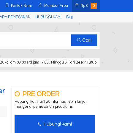
Kontak Kami
Member Area
Rp
0
0
ARA PEMESANAN
HUBUNGI KAMI
Blog
Cari
Buka jam 08.00 s/d jam17.00 , Minggu & Hari Besar Tutup
er
PRE ORDER
Hubungi kami untuk informasi lebih lanjut
mengenai pemesanan produk ini.
Hubungi Kami