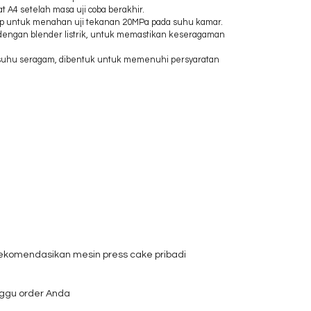
 A4 setelah masa uji coba berakhir.
ukup untuk menahan uji tekanan 20MPa pada suhu kamar.
ir dengan blender listrik, untuk memastikan keseragaman
alam suhu seragam, dibentuk untuk memenuhi persyaratan
erekomendasikan mesin press cake pribadi
nggu order Anda