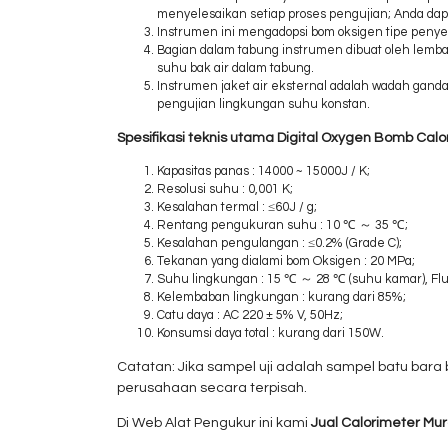
menyelesaikan setiap proses pengujian; Anda dapa
Instrumen ini mengadopsi bom oksigen tipe penye
Bagian dalam tabung instrumen dibuat oleh lembar
suhu bak air dalam tabung.
Instrumen jaket air eksternal adalah wadah ganda
pengujian lingkungan suhu konstan.
Spesifikasi teknis utama Digital Oxygen Bomb Calo
Kapasitas panas : 14000 ~ 15000J / K;
Resolusi suhu : 0,001 K;
Kesalahan termal : ≤60J / g;
Rentang pengukuran suhu : 10 ℃ ～ 35 ℃;
Kesalahan pengulangan : ≤0.2% (Grade C);
Tekanan yang dialami bom Oksigen : 20 MPa;
Suhu lingkungan : 15 ℃ ～ 28 ℃ (suhu kamar), Fluk
Kelembaban lingkungan : kurang dari 85%;
Catu daya : AC 220 ± 5% V, 50Hz;
Konsumsi daya total : kurang dari 150W.
Catatan: Jika sampel uji adalah sampel batu bara
perusahaan secara terpisah.
Di Web Alat Pengukur ini kami
Jual Calorimeter Mu