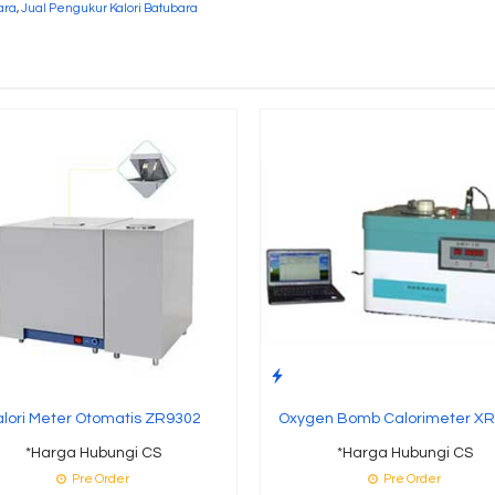
ara
,
Jual Pengukur Kalori Batubara
alori Meter Otomatis ZR9302
Oxygen Bomb Calorimeter X
*Harga Hubungi CS
*Harga Hubungi CS
Pre Order
Pre Order