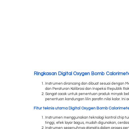
Ringkasan Digital Oxygen Bomb Calorimete
Instrumen dirancang dan dibuat sesuai dengan Me
dan Peraturan Kalibrasi dan Inspeksi Republik R
Sangat cocok untuk penentuan produk minyak bebas
penentuan kandungan lilin parafin nilai kalor. Ini
Fitur teknis utama Digital Oxygen Bomb Calorimete
Instrumen menggunakan teknologi kontrol chip tungg
tinggi, efek layar bagus, mudah digunakan, cerda
Instrumen sepenuhnya otomatis dalam proses peng