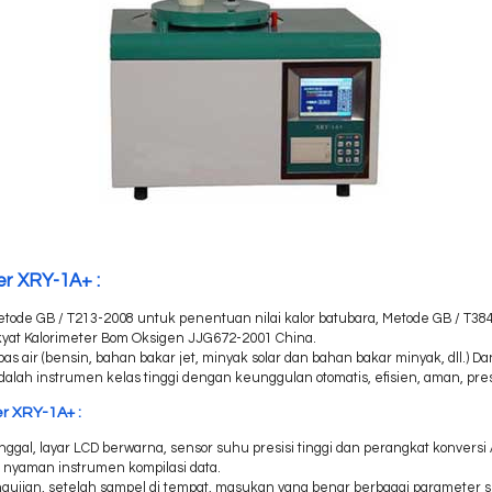
r XRY-1A+ :
tode GB / T213-2008 untuk penentuan nilai kalor batubara, Metode GB / T3
akyat Kalorimeter Bom Oksigen JJG672-2001 China.
 air (bensin, bahan bakar jet, minyak solar dan bahan bakar minyak, dll.) D
 adalah instrumen kelas tinggi dengan keunggulan otomatis, efisien, aman, pre
r XRY-1A+ :
al, layar LCD berwarna, sensor suhu presisi tinggi dan perangkat konversi A / 
s nyaman instrumen kompilasi data.
ujian, setelah sampel di tempat, masukan yang benar berbagai parameter s