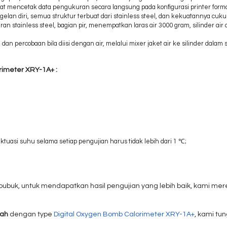
t mencetak data pengukuran secara langsung pada konfigurasi printer format
gelan diri, semua struktur terbuat dari stainless steel, dan kekuatannya c
an stainless steel, bagian pir, menempatkan laras air 3000 gram, silinder a
 dan percobaan bila diisi dengan air, melalui mixer jaket air ke silinder d
rimeter XRY-1A+ :
tuasi suhu selama setiap pengujian harus tidak lebih dari 1 ℃;
 bubuk, untuk mendapatkan hasil pengujian yang lebih baik, kami m
rah
dengan type
Digital Oxygen Bomb Calorimeter XRY-1A+
, kami tu