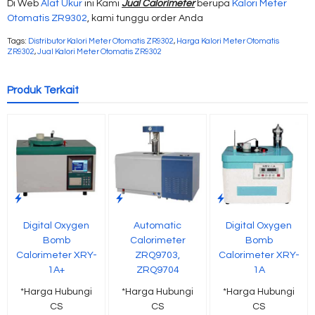
Di Web
Alat Ukur
ini Kami
Jual Calorimeter
berupa
Kalori Meter
Otomatis ZR9302
, kami tunggu order Anda
Tags:
Distributor Kalori Meter Otomatis ZR9302
,
Harga Kalori Meter Otomatis
ZR9302
,
Jual Kalori Meter Otomatis ZR9302
Produk Terkait
Digital Oxygen
Automatic
Digital Oxygen
Bomb
Calorimeter
Bomb
Calorimeter XRY-
ZRQ9703,
Calorimeter XRY-
1A+
ZRQ9704
1A
*Harga Hubungi
*Harga Hubungi
*Harga Hubungi
CS
CS
CS