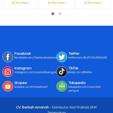
Pre Order
Pre Order
Pre Order
Facebook
Twitter
facebook.com/Distributoralatukur
twitter.com/ALATUKURKADAR
Instagram
TikTok
instagram.com/jualalatpengukurmurah/
tiktok.com/@tiktok
Shopee
Tokopedia
shopee.co.id/drajatkuat1
tokopedia.com/jual-alat-
penguk
CV. Berkah Amanah
- Distributor Alat Praktek SMK
Terlengkap