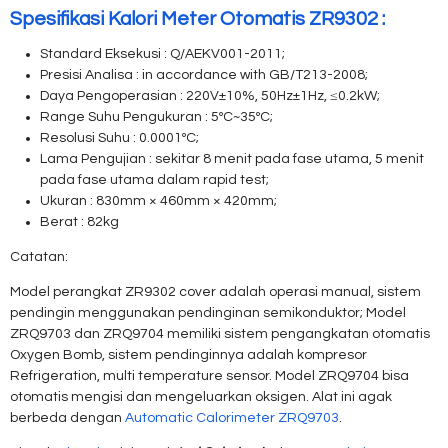
Spesifikasi Kalori Meter Otomatis ZR9302 :
Standard Eksekusi : Q/AEKV001-2011;
Presisi Analisa : in accordance with GB/T213-2008;
Daya Pengoperasian : 220V±10%, 50Hz±1Hz, ≤0.2kW;
Range Suhu Pengukuran : 5ºC~35ºC;
Resolusi Suhu : 0.0001ºC;
Lama Pengujian :
sekitar 8 menit pada fase utama, 5 menit
pada fase utama dalam rapid test;
Ukuran : 830mm × 460mm × 420mm;
Berat : 82kg
Catatan:
Model perangkat ZR9302 cover adalah operasi manual, sistem
pendingin menggunakan pendinginan semikonduktor;
Model
ZRQ9703 dan ZRQ9704 memiliki sistem pengangkatan otomatis
Oxygen Bomb, sistem pendinginnya adalah kompresor
Refrigeration, multi temperature sensor.
Model ZRQ9704 bisa
otomatis mengisi dan mengeluarkan oksigen. Alat ini agak
berbeda dengan
Automatic Calorimeter ZRQ9703
.