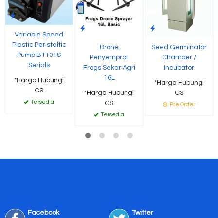
Variable Speed
Plastic Peristaltic
Drone
Seed Germinator
Pump BT101S
Penyemprot
Chamber /
Serials
Frogs Sekar Agri
Incubator
16L
*Harga Hubungi
*Harga Hubungi
CS
*Harga Hubungi
CS
Tersedia
CS
Pre Order
Tersedia
Facebook
Twitter