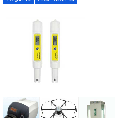
Original Post
Download Gambar