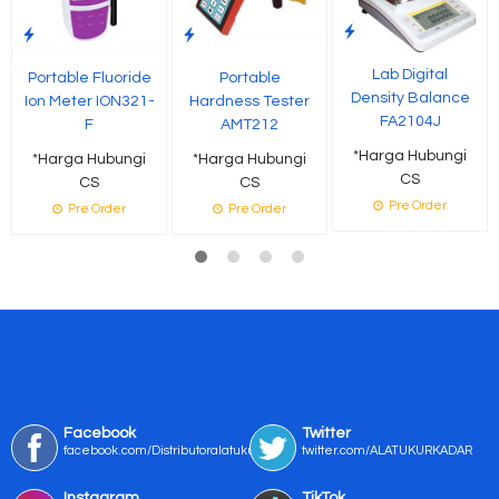
Lab Digital
Portable Fluoride
Portable
Density Balance
Ion Meter ION321-
Hardness Tester
FA2104J
F
AMT212
*Harga Hubungi
*Harga Hubungi
*Harga Hubungi
CS
CS
CS
Pre Order
Pre Order
Pre Order
Facebook
Twitter
facebook.com/Distributoralatukur
twitter.com/ALATUKURKADAR
Instagram
TikTok