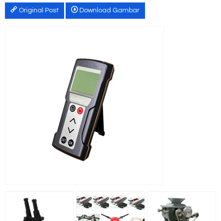
Original Post
Download Gambar