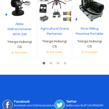
Abbe
Agricultural Drone
Rice Milling
Refractometer
Pertanian
Machine Portable
WYA-2W
*Harga Hubungi
*Harga Hubungi
*Harga Hubungi
CS
CS
CS
Pre Order
Pre Order
Pre Order
Facebook
Twitter
facebook.com/Distributoralatukur
twitter.com/ALATUKURKADAR