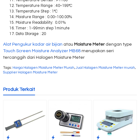
Temperature Sensor : PT100
Temperature Range : 40~199°C
Temperature Step : 1°C
Moisture Range : 0.00~100.00%
Moisture Readability: 0.01%
Timer : 1~99min step 1minute
Data Storage : 20
Alat Pengukur kadar air bijian
atau
Moisture Meter
dengan type
Touch Screen Moisture Analyzer MB68
merupakan seri
tercanggih dari Halogen Moisture Meter
Tags:
Harga Halogen Moisture Meter Murah
,
Jual Halogen Moisture Meter murah
,
Supplier Halogen Moisture Meter
Produk Terkait