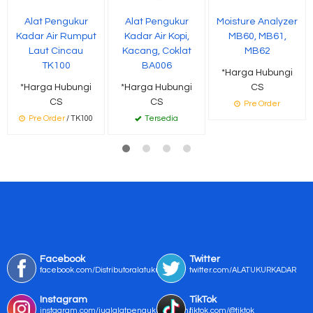
Alat Pengukur
Alat Pengukur
Moisture Analyzer
Kadar Air Rumput
Kadar Air Kopi,
MB60, MB61,
Laut Cincau
Kacang, Coklat
MB62
TK100
BA006
*Harga Hubungi
*Harga Hubungi
*Harga Hubungi
CS
CS
CS
Pre Order
Pre Order
/ TK100
Tersedia
Facebook
Twitter
facebook.com/Distributoralatukur
twitter.com/ALATUKURKADAR
Instagram
TikTok
instagram.com/jualalatpengukurmurah/
tiktok.com/@tiktok