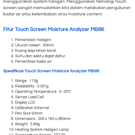
menggunakan system halogen. Menggunakan teknologi touch
screen sangat memudahkan kita dalam melakukan pengukuran
kadar air atau kelembaban atau moisture content.
Fitur Touch Screen Moisture Analyzer MB68 :
Pemanasan halogen
Ukuran cawan : 90mm
Ruang baja tahan karat
Suhu dan waktu dapat diatur
Persentase kadar air
Spesifikasi Touch Screen Moisture Analyzer MB68 :
Range : 110g
Readability : 0.001g
Operating Temperature : 5~35°C
Sensor Load Cell
Display LCD
Calibration External
Pan Size 90mm
Dimensions : 200 x 180 x 380mm
Weight : 5.8Kg
Heating System Halogen Lamp