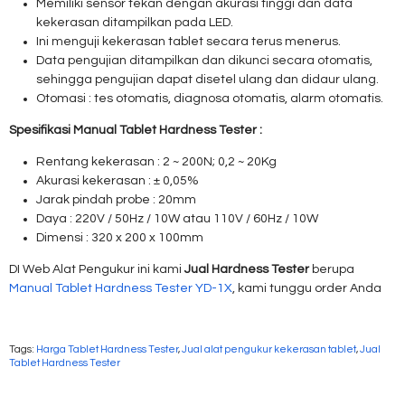
Memiliki sensor tekan dengan akurasi tinggi dan data
kekerasan ditampilkan pada LED.
Ini menguji kekerasan tablet secara terus menerus.
Data pengujian ditampilkan dan dikunci secara otomatis,
sehingga pengujian dapat disetel ulang dan didaur ulang.
Otomasi : tes otomatis, diagnosa otomatis, alarm otomatis.
Spesifikasi Manual Tablet Hardness Tester :
Rentang kekerasan : 2 ~ 200N; 0,2 ~ 20Kg
Akurasi kekerasan : ± 0,05%
Jarak pindah probe : 20mm
Daya : 220V / 50Hz / 10W atau 110V / 60Hz / 10W
Dimensi : 320 x 200 x 100mm
DI Web Alat Pengukur ini kami
Jual Hardness Tester
berupa
Manual Tablet Hardness Tester YD-1X
, kami tunggu order Anda
Tags:
Harga Tablet Hardness Tester
,
Jual alat pengukur kekerasan tablet
,
Jual
Tablet Hardness Tester