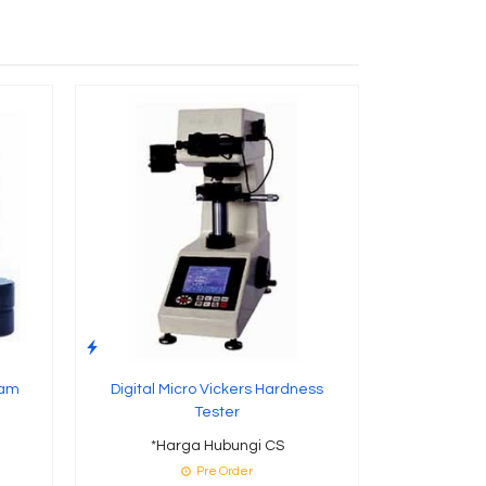
Leeb Har
*Ha
gam
Digital Micro Vickers Hardness
Tester
*Harga Hubungi CS
Pre Order