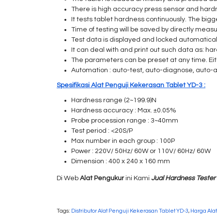
There is high accuracy press sensor and hardn
It tests tablet hardness continuously. The big
Time of testing will be saved by directly meas
Test data is displayed and locked automaticall
It can deal with and print out such data as: h
The parameters can be preset at any time. Eith
Automation : auto-test, auto-diagnose, auto-
Spesifikasi Alat Penguji Kekerasan Tablet YD-3 :
Hardness range (2~199.9)N
Hardness accuracy : Max. ±0.05%
Probe procession range : 3~40mm
Test period : <20S/P
Max number in each group : 100P
Power : 220V/ 50Hz/ 60W or 110V/ 60Hz/ 60W
Dimension : 400 x 240 x 160 mm
Di Web
Alat Pengukur
ini Kami
Jual Hardness Tester
Tags:
Distributor Alat Penguji Kekerasan Tablet YD-3
,
Harga Ala