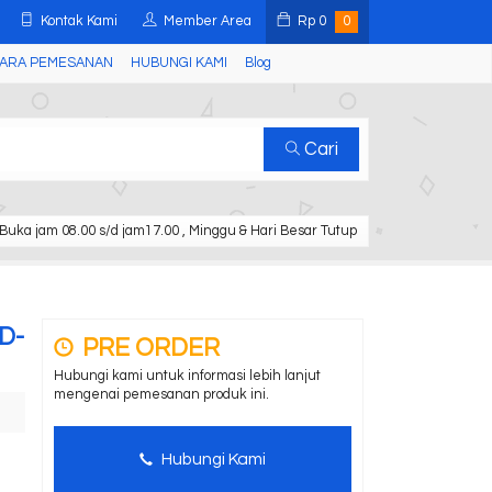
Kontak Kami
Member Area
Rp
0
0
ARA PEMESANAN
HUBUNGI KAMI
Blog
Cari
Buka jam 08.00 s/d jam17.00 , Minggu & Hari Besar Tutup
YD-
PRE ORDER
Hubungi kami untuk informasi lebih lanjut
mengenai pemesanan produk ini.
Hubungi Kami