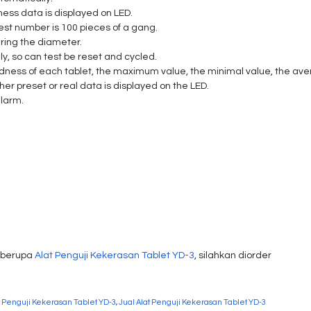
ess data is displayed on LED.
gest number is 100 pieces of a gang.
uring the diameter.
y, so can test be reset and cycled.
ardness of each tablet, the maximum value, the minimal value, the av
er preset or real data is displayed on the LED.
alarm.
berupa
Alat Penguji Kekerasan Tablet YD-3
, silahkan diorder
t Penguji Kekerasan Tablet YD-3
,
Jual Alat Penguji Kekerasan Tablet YD-3