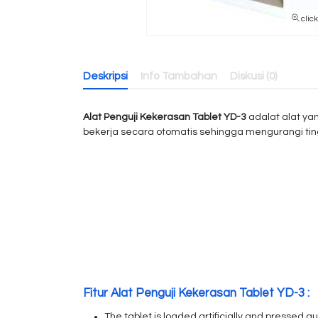
clic
Deskripsi
Info Tambahan
Diskusi (0)
Alat Penguji Kekerasan Tablet YD-3
adalat alat yan
bekerja secara otomatis sehingga mengurangi tin
Fitur Alat Penguji Kekerasan Tablet YD-3 :
The tablet is loaded artificially and pressed a