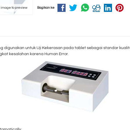
k image to preview
Bagikan ke
g digunakan untuk Uji Kekerasan pada tablet sebagai standar kualitas 
gkat kesalahan karena Human Error.
utomatically.