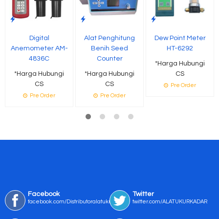
Digital
Alat Penghitung
Dew Point Meter
Anemometer AM-
Benih Seed
HT-6292
4836C
Counter
*Harga Hubungi
*Harga Hubungi
*Harga Hubungi
CS
CS
CS
Pre Order
Pre Order
Pre Order
Facebook
Twitter
facebook.com/Distributoralatukur
twitter.com/ALATUKURKADAR