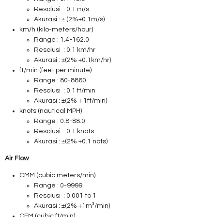
Resolusi : 0.1 m/s
Akurasi : ± (2%+0.1m/s)
km/h (kilo-meters/hour)
Range : 1.4-162.0
Resolusi : 0.1 km/hr
Akurasi : ±(2% +0.1km/hr)
ft/min (feet per minute)
Range : 80-8860
Resolusi : 0.1 ft/min
Akurasi : ±(2% + 1ft/min)
knots (nautical MPH)
Range : 0.8-88.0
Resolusi : 0.1 knots
Akurasi : ±(2% +0.1 nots)
Air Flow
CMM (cubic meters/min)
Range : 0-9999
Resolusi : 0.001 to 1
Akurasi : ±(2% +1m³/min)
CFM (cubic ft/min)