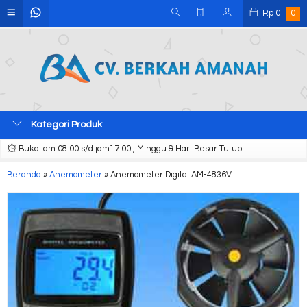
Rp
0
0
Kategori Produk
Buka jam 08.00 s/d jam17.00 , Minggu & Hari Besar Tutup
Beranda
»
Anemometer
»
Anemometer Digital AM-4836V