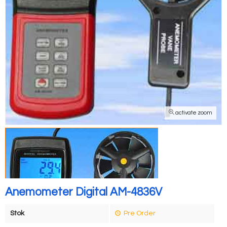
activate zoom
Anemometer Digital AM-4836V
Stok
Pre Order