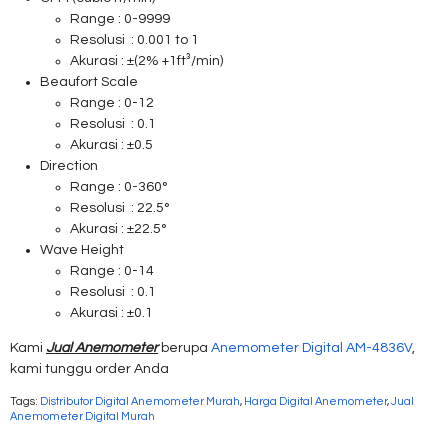
Range : 0-9999
Resolusi : 0.001 to 1
Akurasi : ±(2% +1ft³/min)
Beaufort Scale
Range : 0-12
Resolusi : 0.1
Akurasi : ±0.5
Direction
Range : 0-360°
Resolusi : 22.5°
Akurasi : ±22.5°
Wave Height
Range : 0-14
Resolusi : 0.1
Akurasi : ±0.1
Kami
Jual Anemometer
berupa
Anemometer Digital AM-4836V
,
kami tunggu order Anda
Tags:
Distributor Digital Anemometer Murah
,
Harga Digital Anemometer
,
Jual
Anemometer Digital Murah