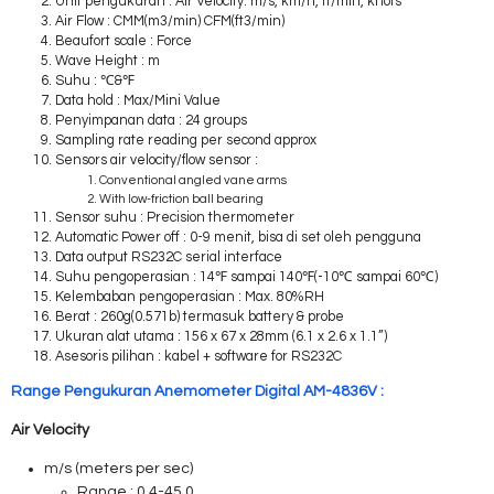
Unit pengukuran : Air Velocity: m/s, km/h, ft/min, knots
Air Flow : CMM(m3/min) CFM(ft3/min)
Beaufort scale : Force
Wave Height : m
Suhu : ℃&℉
Data hold : Max/Mini Value
Penyimpanan data : 24 groups
Sampling rate reading per second approx
Sensors air velocity/flow sensor :
Conventional angled vane arms
With low-friction ball bearing
Sensor suhu : Precision thermometer
Automatic Power off : 0-9 menit, bisa di set oleh pengguna
Data output RS232C serial interface
Suhu pengoperasian : 14℉ sampai 140℉(-10℃ sampai 60℃)
Kelembaban pengoperasian : Max. 80%RH
Berat : 260g(0.571b) termasuk battery & probe
Ukuran alat utama : 156 x 67 x 28mm (6.1 x 2.6 x 1.1”)
Asesoris pilihan : kabel + software for RS232C
Range Pengukuran Anemometer Digital AM-4836V :
Air Velocity
m/s (meters per sec)
Range : 0.4-45.0