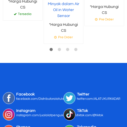
*Harga Hubungi
Minyak dalam Air
*Harga Hubungi
CS
Oil in Water
CS
Tersedia
Sensor
Pre Order
*Harga Hubungi
CS
Pre Order
Facebook
Twitter
facebook.com/Distributoralatukur
twitter.com/ALATUKURKADAR
Instagram
TikTok
instagram.com/jualalatpengukurmurah/
tiktok.com/@tiktok