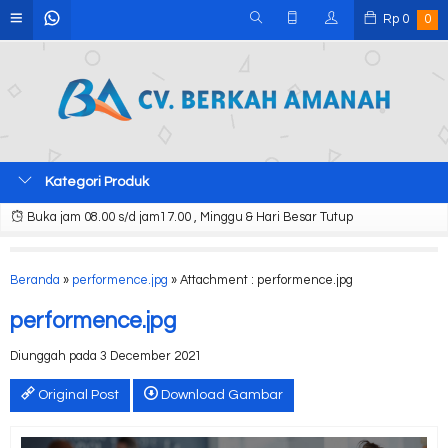
Rp
0
0
Kategori Produk
Buka jam 08.00 s/d jam17.00 , Minggu & Hari Besar Tutup
Beranda
»
performence.jpg
» Attachment : performence.jpg
performence.jpg
Diunggah pada 3 December 2021
Original Post
Download Gambar