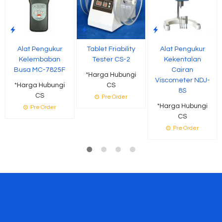
Alat Pengukur
Tablet Friability
Alat Pengukur
Kelembaban
Tester CS-2
Kekentalan
Busa MC-7825F
Cairan
*Harga Hubungi
Viscometer NDJ-
*Harga Hubungi
CS
8S
CS
Pre Order
*Harga Hubungi
Pre Order
CS
Pre Order