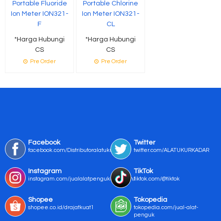
Portable Fluoride
Portable Chlorine
Ion Meter ION321-
Ion Meter ION321-
F
CL
*Harga Hubungi
*Harga Hubungi
CS
CS
Pre Order
Pre Order
Facebook
Twitter
facebook.com/Distributoralatukur
twitter.com/ALATUKURKADAR
Instagram
TikTok
instagram.com/jualalatpengukurmurah/
tiktok.com/@tiktok
Shopee
Tokopedia
shopee.co.id/drajatkuat1
tokopedia.com/jual-alat-
penguk