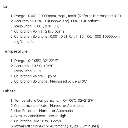
lon
Range : 0.001~19999ppm, mg/L, mol/L (Refer to the range of ISE)
Accuracy : ±0.5% F.S (Monovalent), ±1% F.S (Divalent)
Resolution : 0.001, 0.01, 0.1, 1
Calibration Points : 2 to 5 points
Calibration Solutions : 0.001, 0.01, 0.1, 1, 10, 100, 1000, 10000ppm,
mg/L, mol/L
Temperature
Range : 0~105°C, 32~221°F
Accuracy : ±0.5°C, ±0.9°F
Resolution : 0.1°C
Calibration Points : 1 point
Calibration Solutions : Measured value ±10°C
Others
Temperature Compensation : 0~100°C, 32~212°F
Compensation Mode : Manual or Automatic
Hold Function : Manual or Automatic
Stability Conditions : Low or High
Calibration Due : 0 to 31 days
Power Off : Manual or Automatic (10, 20, 30 minutes)