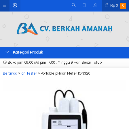
Rp
0
0
Kategori Produk
Buka jam 08.00 s/d jam17.00 , Minggu & Hari Besar Tutup
Beranda
»
Ion Tester
»
Portable pH/Ion Meter ION320