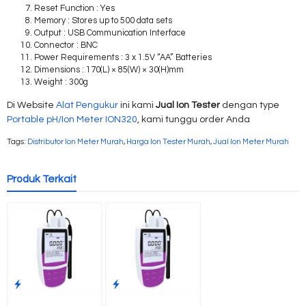
Reset Function : Yes
Memory : Stores up to 500 data sets
Output : USB Communication Interface
Connector : BNC
Power Requirements : 3 x 1.5V “AA” Batteries
Dimensions : 170(L) × 85(W) × 30(H)mm
Weight : 300g
Di Website
Alat Pengukur
ini kami
Jual Ion Tester
dengan type
Portable pH/Ion Meter ION320
, kami tunggu order Anda
Tags:
Distributor Ion Meter Murah
,
Harga Ion Tester Murah
,
Jual Ion Meter Murah
Produk Terkait