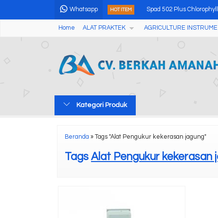
Whatsapp
Spad 502 Plus Chlorophyl
HOT ITEM
Home
ALAT PRAKTEK
AGRICULTURE INSTRUME
USB Disposable Temperat
Rebar Corrosion Detectio
Alat Pengukur Getaran V
Coffee Densitometer Re
Kategori Produk
Automatic Potential Titra
Handheld Colorimeter A
Beranda
»
Tags "Alat Pengukur kekerasan jagung"
Alat Pengukur Cahaya L
Tags
Alat Pengukur kekerasan 