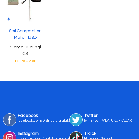
Soil Compaction
Meter TJSD
*Harga Hubungi
CS
Pre Order
Facebook
Twitter
facebook.com/Distributoralatukur
twitter.com/ALATUKURKADAR
Instagram
TikTok
instagram.com/jualalatpengukurmurah/
tiktok.com/@tiktok