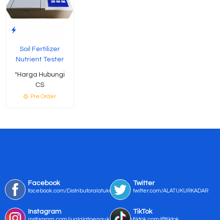
Soil Fertilizer
Nutrient Tester
*Harga Hubungi
CS
Pre Order
Facebook
Twitter
facebook.com/Distributoralatukur
twitter.com/ALATUKURKADAR
Instagram
TikTok
instagram.com/jualalatpengukurmurah/
tiktok.com/@tiktok