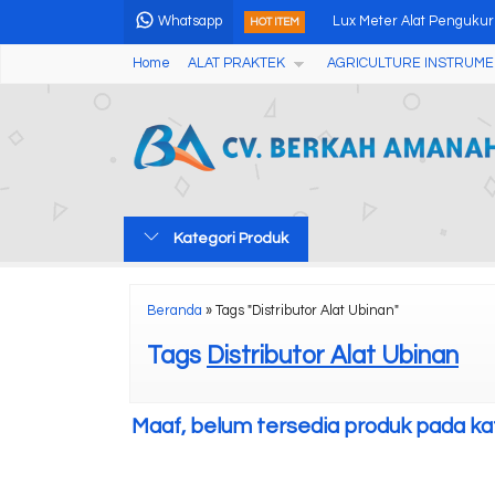
Whatsapp
Lux Meter Alat Penguku
HOT ITEM
Home
ALAT PRAKTEK
AGRICULTURE INSTRUME
Alat Uji Derajat Putih Te
High Speed Micro Centri
Precious Metal Analyzer
Abbe Refractometer WY
Kategori Produk
Memory Foam Hardness 
Alat Penguji Kekerasan T
Beranda
»
Tags "Distributor Alat Ubinan"
Moisture Analyzer MB60,
Tags
Distributor Alat Ubinan
Maaf, belum tersedia produk pada kate