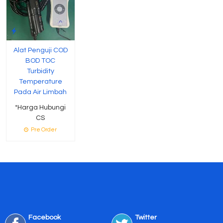
Alat Penguji COD
BOD TOC
Turbidity
Temperature
Pada Air Limbah
*Harga Hubungi
CS
Pre Order
Facebook
Twitter