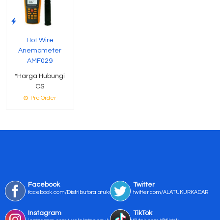
Hot Wire
Anemometer
AMF029
*Harga Hubungi
CS
Pre Order
Facebook
Twitter
facebook.com/Distributoralatukur
twitter.com/ALATUKURKADAR
Instagram
TikTok