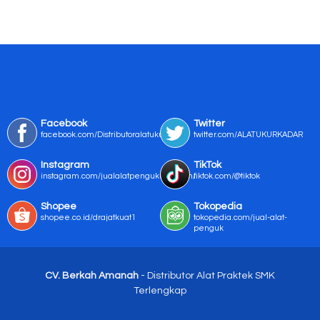
Facebook
Twitter
facebook.com/Distributoralatukur
twitter.com/ALATUKURKADAR
Instagram
TikTok
instagram.com/jualalatpengukurmurah/
tiktok.com/@tiktok
Shopee
Tokopedia
shopee.co.id/drajatkuat1
tokopedia.com/jual-alat-
penguk
CV. Berkah Amanah
- Distributor Alat Praktek SMK
Terlengkap