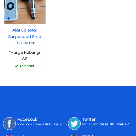
Alat Uji Total
Suspended Solid
TSS Meter
*Harga Hubungi
CS
Tersedia
Facebook
Twitter
facebook.com/Distributoralatukur
twitter.com/ALATUKURKADAR