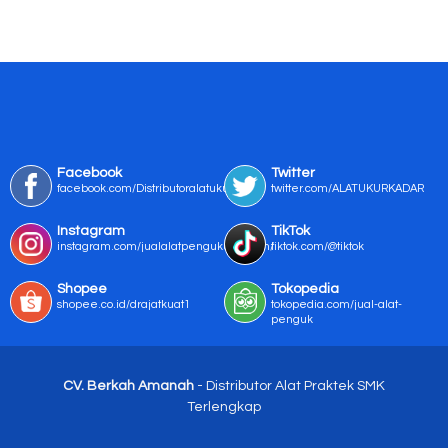
Facebook
Twitter
facebook.com/Distributoralatukur
twitter.com/ALATUKURKADAR
Instagram
TikTok
instagram.com/jualalatpengukurmurah/
tiktok.com/@tiktok
Shopee
Tokopedia
shopee.co.id/drajatkuat1
tokopedia.com/jual-alat-
penguk
CV. Berkah Amanah
- Distributor Alat Praktek SMK
Terlengkap