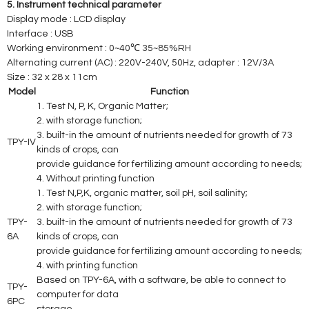
5. Instrument technical parameter
Display mode : LCD display
Interface : USB
Working environment : 0~40℃ 35~85%RH
Alternating current (AC) : 220V-240V, 50Hz, adapter : 12V/3A
Size : 32 x 28 x 11cm
Model
Function
1. Test N, P, K, Organic Matter;
2. with storage function;
3. built-in the amount of nutrients needed for growth of 73
TPY-IV
kinds of crops, can
provide guidance for fertilizing amount according to needs;
4. Without printing function
1. Test N,P,K, organic matter, soil pH, soil salinity;
2. with storage function;
TPY-
3. built-in the amount of nutrients needed for growth of 73
6A
kinds of crops, can
provide guidance for fertilizing amount according to needs;
4. with printing function
Based on TPY-6A, with a software, be able to connect to
TPY-
computer for data
6PC