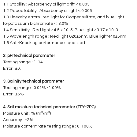
1.1 Stability : Absorbency of light drift＜0.003
1.2 Repeatability : Absorbency of light＜0.005
1.3 Linearity errors : red light for Copper sulfate, and blue light
forpotassium bichromate＜ 3.0%
1.4 Sensitivity : Red light ≥4.5 x 10-5; Blue light ≥3.17 x 10-3
1.5 Wavelength range : Red light 620±5nm; Blue light440±5nm
1.6 Anti-Knocking performance : qualified
2. pH technical parameter
Testing range : 1-14
Error : ±0.1
3. Salinity technical parameter
Testing range : 0.01% -1.00%
Error : ±5%
4. Soil moisture technical parameter (TPY-7PC)
Moisture unit : % (m³/m³)
Accuracy : ±2%
Moisture content rate testing range : 0-100%