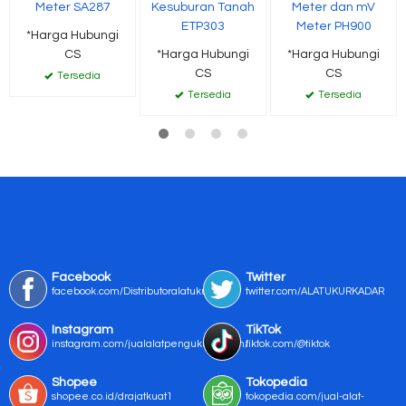
Meter SA287
Kesuburan Tanah
Meter dan mV
ETP303
Meter PH900
*Harga Hubungi
CS
*Harga Hubungi
*Harga Hubungi
CS
CS
Tersedia
Tersedia
Tersedia
Facebook
Twitter
facebook.com/Distributoralatukur
twitter.com/ALATUKURKADAR
Instagram
TikTok
instagram.com/jualalatpengukurmurah/
tiktok.com/@tiktok
Shopee
Tokopedia
shopee.co.id/drajatkuat1
tokopedia.com/jual-alat-