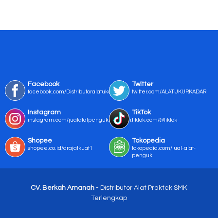
Facebook
Twitter
facebook.com/Distributoralatukur
twitter.com/ALATUKURKADAR
Instagram
TikTok
instagram.com/jualalatpengukurmurah/
tiktok.com/@tiktok
Shopee
Tokopedia
shopee.co.id/drajatkuat1
tokopedia.com/jual-alat-
penguk
CV. Berkah Amanah
- Distributor Alat Praktek SMK
Terlengkap