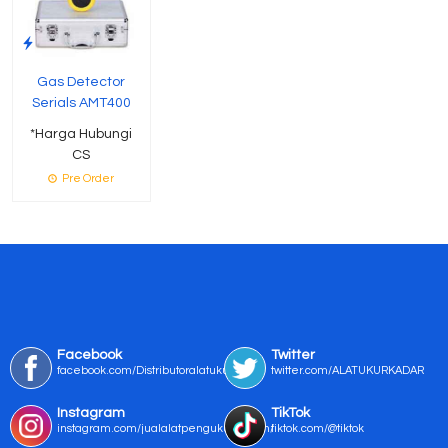
Gas Detector
Serials AMT400
*Harga Hubungi
CS
Pre Order
Facebook
Twitter
facebook.com/Distributoralatukur
twitter.com/ALATUKURKADAR
Instagram
TikTok
instagram.com/jualalatpengukurmurah/
tiktok.com/@tiktok