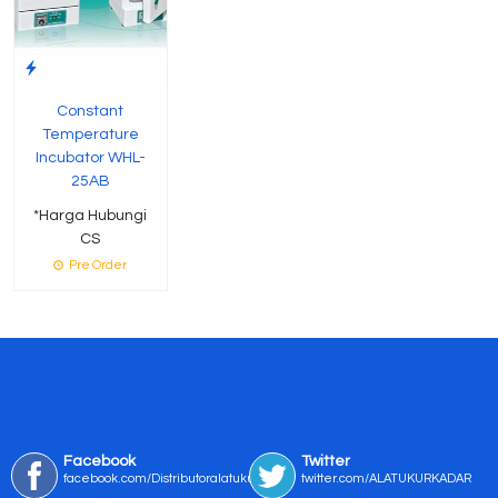
Constant
Temperature
Incubator WHL-
25AB
*Harga Hubungi
CS
Pre Order
Facebook
Twitter
facebook.com/Distributoralatukur
twitter.com/ALATUKURKADAR