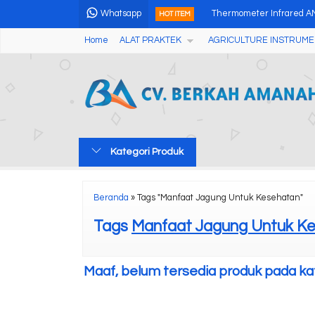
Whatsapp
Thermometer Infrared A
HOT ITEM
Home
ALAT PRAKTEK
AGRICULTURE INSTRUME
Professional Colorful WIF
Concrete Crack Depth G
Alat Analisis Air Portable
WIFI Digital Microscope
Kategori Produk
Fruit Acidity Meter Pen
MAGNETIC STIRRER MS-
Beranda
»
Tags "Manfaat Jagung Untuk Kesehatan"
Soil Salinity Meter
Tags
Manfaat Jagung Untuk K
Maaf, belum tersedia produk pada kate