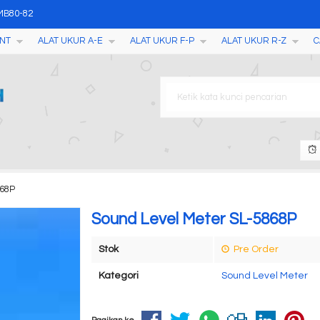
 MB80-82
NT
ALAT UKUR A-E
ALAT UKUR F-P
ALAT UKUR R-Z
C
r AMT212
 ETB-0686
P-200
orin Kolam Renang KCP01
868P
nian
Sound Level Meter SL-5868P
Stok
Pre Order
Kategori
Sound Level Meter