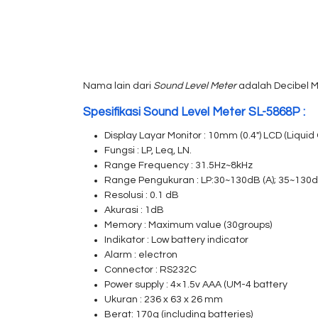
Nama lain dari
Sound Level Meter
adalah Decibel Me
Spesifikasi Sound Level Meter SL-5868P :
Display Layar Monitor : 10mm (0.4″) LCD (Liquid 
Fungsi : LP, Leq, LN.
Range Frequency : 31.5Hz~8kHz
Range Pengukuran : LP:30~130dB (A); 35~130dB
Resolusi : 0.1 dB
Akurasi : 1dB
Memory : Maximum value (30groups)
Indikator : Low battery indicator
Alarm : electron
Connector : RS232C
Power supply : 4×1.5v AAA (UM-4 battery
Ukuran : 236 x 63 x 26 mm
Berat: 170g (including batteries)