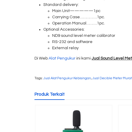
Standard delivery:
Main Unit—————1pc
Carrying Case…………….1pc.
Operation Manual……….1pc.
Optional Accessories:
ND9 sound level meter calibrator
RS-232 and software
External relay
Di Web
Alat Pengukur
ini kami
Jual Sound Level Me
Tags:
Jual Alat Pengukur Kebisingan
,
Jual Decible Meter Mura
Produk Terkait