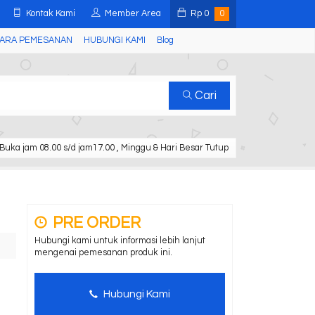
Kontak Kami
Member Area
Rp
0
0
ARA PEMESANAN
HUBUNGI KAMI
Blog
Cari
Buka jam 08.00 s/d jam17.00 , Minggu & Hari Besar Tutup
PRE ORDER
Hubungi kami untuk informasi lebih lanjut
mengenai pemesanan produk ini.
Hubungi Kami