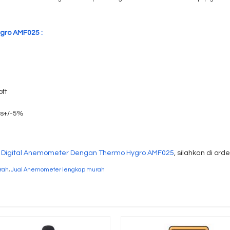
gro AMF025 :
bft
rs+/-5%
a
Digital Anemometer Dengan Thermo Hygro AMF025
, silahkan di orde
rah
,
Jual Anemometer lengkap murah