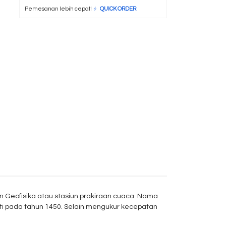
Pemesanan lebih cepat!
QUICK ORDER
 Geofisika atau stasiun prakiraan cuaca. Nama
erti pada tahun 1450. Selain mengukur kecepatan