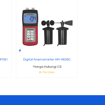
*Ha
MF081
Digital Anemometer AM-4836C
*Harga Hubungi CS
Pre Order