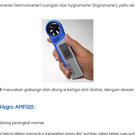
eter (termometer) ruangan dan hygrometer (higrometer), yaitu al
5
meruakan gabungn dari sfung si ketiga alat diatas, dengan desa
 Hygro AMF025 :
ndorong perangkat mortise
si teknis dalam mengukur kecepatan angin dari sumber udara tetapi juga suh