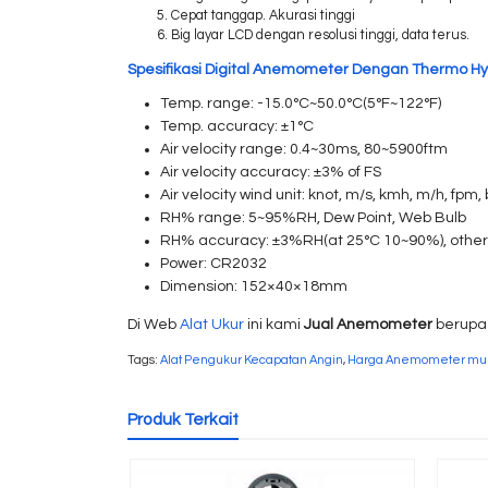
Cepat tanggap. Akurasi tinggi
Big layar LCD dengan resolusi tinggi, data terus.
Spesifikasi Digital Anemometer Dengan Thermo Hy
Temp. range: -15.0°C~50.0°C(5°F~122°F)
Temp. accuracy: ±1°C
Air velocity range: 0.4~30ms, 80~5900ftm
Air velocity accuracy: ±3% of FS
Air velocity wind unit: knot, m/s, kmh, m/h, fpm, 
RH% range: 5~95%RH, Dew Point, Web Bulb
RH% accuracy: ±3%RH(at 25°C 10~90%), othe
Power: CR2032
Dimension: 152×40×18mm
Di Web
Alat Ukur
ini kami
Jual Anemometer
berup
Tags:
Alat Pengukur Kecapatan Angin
,
Harga Anemometer mu
Produk Terkait