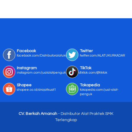
Facebook
Twitter
facebook.com/Distributoralatukur
twitter.com/ALATUKURKADAR
Instagram
TikTok
instagram.com/jualalatpengukurmurah/
tiktok.com/@tiktok
Shopee
Tokopedia
shopee.co.id/drajatkuat1
tokopedia.com/jual-alat-
penguk
CV. Berkah Amanah
- Distributor Alat Praktek SMK
Terlengkap