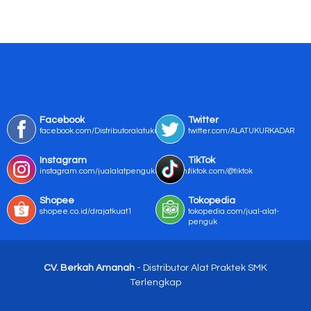
Facebook
Twitter
facebook.com/Distributoralatukur
twitter.com/ALATUKURKADAR
Instagram
TikTok
instagram.com/jualalatpengukurmurah/
tiktok.com/@tiktok
Shopee
Tokopedia
shopee.co.id/drajatkuat1
tokopedia.com/jual-alat-
penguk
CV. Berkah Amanah
- Distributor Alat Praktek SMK
Terlengkap