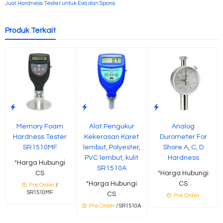
Jual Hardness Tester untuk Eva dan Spons
Produk Terkait
Memory Foam
Alat Pengukur
Analog
Hardness Tester
Kekerasan Karet
Durometer For
SR1510MF
lembut, Polyester,
Shore A, C, D
PVC lembut, kulit
Hardness
*Harga Hubungi
SR1510A
CS
*Harga Hubungi
*Harga Hubungi
CS
Pre Order
/
SR1510MF
CS
Pre Order
Pre Order
/ SR1510A