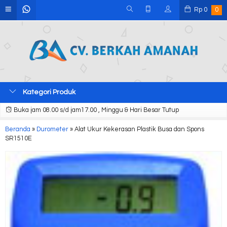
Rp
0
0
Kategori Produk
Buka jam 08.00 s/d jam17.00 , Minggu & Hari Besar Tutup
Beranda
»
Durometer
»
Alat Ukur Kekerasan Plastik Busa dan Spons
SR1510E