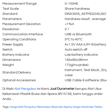
Measurement Range
0-100HE
Test Scale
Shore hardness
Standard
DIN53505, ASTMD2240,ISO7
Parameters
Hardness result , average v
Measurement Deviation
<1%H
Resolution
0.1
Communication Interface
USB or Bluetooth
Operating Conditions
0°C to 40°C
Power Supply
4×1.5V AAA (UM-4) battery
Switch
Auto switch off
Battery Indicator
Low battery indicator
Dimensions
162x65x38mm
Weight
173g(no probe)
Instrument, Test block , Eng
Standard Delivery
case
Optional Accessories
USB Cable & software, Blue
Di Web
Alat Pengukur
ini Kami
Jual Durometer
berupa Alat Ukur
Kekerasan Plastik Busa dan Spons SR1510E, kami tunggu order
Anda….
Tags:
Harga Alat Pengukur Kekerasan Busa dan Spons
,
Harga Hardness Tester
,