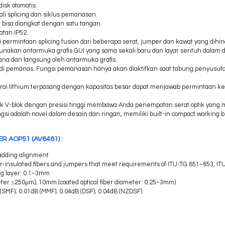
isk otomatis.
ali splicing dan siklus pemanasan.
 bisa diangkat dengan satu tangan.
atan IP52.
 permintaan splicing fusion dari beberapa serat, jumper dan kawat yang dihi
nakan antarmuka grafis GUI yang sama sekali baru dan layar sentuh dalam 
na dan langsung oleh antarmuka grafis.
m di pemanas.
Fungsi pemanasan hanya akan diaktifkan saat tabung penyusuta
erai lithium terpasang dengan kapasitas besar dapat menjawab permintaan kerj
mik V-blok dengan presisi tinggi membawa Anda penempatan serat optik ya
ngsi adalah novel dalam desain dan ringan, memiliki built-in compact working
ER AOP51 (AV6481) :
adding alignment
bber-insulated fibers and jumpers that meet requirements of ITU-TG.651~653, I
ing layer: 0.1~3mm
meter ≤250μm); 10mm (coated optical fiber diameter: 0.25~3mm)
B (SMF); 0.01dB (MMF); 0.04dB (DSF); 0.04dB (NZDSF)