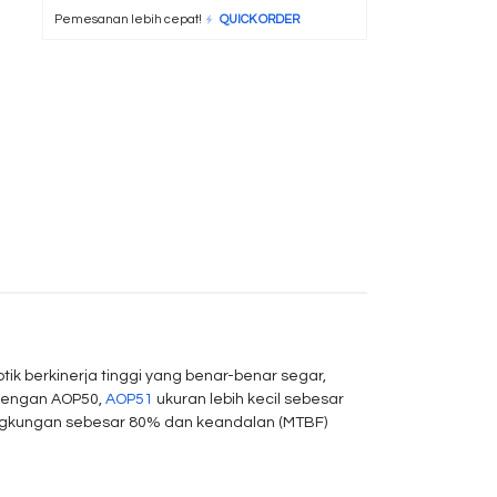
Pemesanan lebih cepat!
QUICK ORDER
tik berkinerja tinggi yang benar-benar segar,
 dengan AOP50,
AOP51
ukuran lebih kecil sebesar
ngkungan sebesar 80% dan keandalan (MTBF)