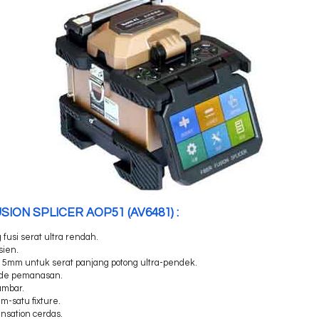
SION SPLICER AOP51 (AV6481) :
 fusi serat ultra rendah.
sien.
5mm untuk serat panjang potong ultra-pendek.
mode pemanasan.
ambar.
m-satu fixture.
ensation cerdas.