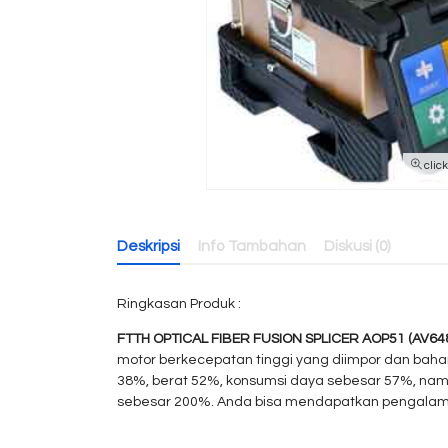
clic
Deskripsi
Info Tambahan
Diskusi (0)
Ringkasan Produk :
FTTH OPTICAL FIBER FUSION SPLICER AOP51 (AV64
motor berkecepatan tinggi yang diimpor dan ba
38%, berat 52%, konsumsi daya sebesar 57%, na
sebesar 200%. Anda bisa mendapatkan pengalama