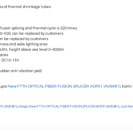
s of thermal shrinkage tubes
fusion splicing and thermal cycle is 220 times
300~500, can be replaced by customers
 can be replaced by customers
htness and wide lighting area
%RH, height above sea level:0~6000m
faces
C: DC10~15V
rubber anti-vibration pad)
upa
New FTTH OPTICAL FIBER FUSION SPLICER AOP51 (AV6481)
, kami
51 (AV6481)
,
Harga New FTTH OPTICAL FIBER FUSION SPLICER AOP51 (AV6481)
,
Jual Ne