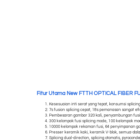
Fitur Utama New FTTH OPTICAL FIBER FU
Kesesuaian inti serat yang tepat, konsumsi splicing
7s fusion splicing cepat, 18s pemanasan sangat efi
Pembesaran gambar 320 kali, penyambungan fusi 
300 kelompok fusi splicing mode, 100 kelompok 
10000 kelompok rekaman fusi, 64 penyimpanan g
Presser keramik kaki, keramik V-blok, semua-dala
Splicing dual-direction, splicing otomatis, pyrocond