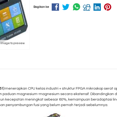
Bagikan ke
k image to preview
81)
menerapkan CPU kelas industri + struktur FPGA mikroskop serat op
han paduan magnesium-magnesium secara ekstensif. Dibandingkan
mun kecepatan meningkat sebesar 60%, kemampuan beradaptasi li
n penyambungan fusi yang belum pernah terjadi sebelumnya.