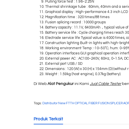
Pulling force test : 1.96~2.25N
Thermal shrinkage tube : 60mm, 40mm and a serie
Graphical display : High-performance 4.3 inch LCD
Magnification time : 320 times/88 times
Fusion splicing record : 10000 groups
Battery capacity : 11.1V, 6400mAh，typical value of 
Battery service life : Cycle charging times reach 
Electrode service life Typical value is 4000 times,
Construction lighting Built-in lights with high-brig
Working environment Temp :-10~50˚C; hum: 0~95
Operation interfaces GUI graphical operation inter
External power AC : AC100~240V, 60Hz, 0~1.5A; D
External port USB / SD
Dimensions : 120 (W) x 30 (H) x 154mm (D) (without 
Weight : 1.59kg (host engine), 0.37kg (battery).
Di Web
Alat Pengukur
ini Kami
Jual Cable Tester
ber
Tags:
Distributor New FTTH OPTICAL FIBER FUSION SPLICER AOP
Produk Terkait