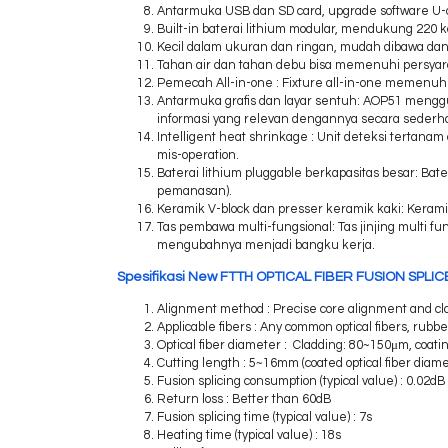
Antarmuka USB dan SD card, upgrade software U-d
Built-in baterai lithium modular, mendukung 220 k
Kecil dalam ukuran dan ringan, mudah dibawa dan
Tahan air dan tahan debu bisa memenuhi persyar
Pemecah All-in-one : Fixture all-in-one memenuhi
Antarmuka grafis dan layar sentuh: AOP51 menggu
informasi yang relevan dengannya secara sederha
Intelligent heat shrinkage : Unit deteksi tertana
mis-operation.
Baterai lithium pluggable berkapasitas besar: Bat
pemanasan).
Keramik V-block dan presser keramik kaki: Kera
Tas pembawa multi-fungsional: Tas jinjing multi fu
mengubahnya menjadi bangku kerja.
Spesifikasi New FTTH OPTICAL FIBER FUSION SPLIC
Alignment method : Precise core alignment and cl
Applicable fibers : Any common optical fibers, ru
Optical fiber diameter : Cladding: 80~150μm, coat
Cutting length : 5~16mm (coated optical fiber dia
Fusion splicing consumption (typical value) : 0.02d
Return loss : Better than 60dB
Fusion splicing time (typical value) : 7s
Heating time (typical value) : 18s