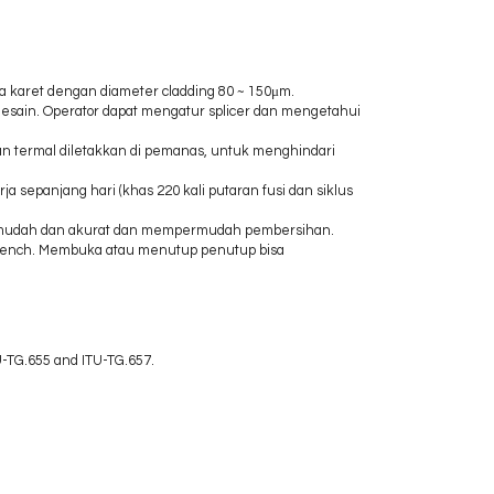
na karet dengan diameter cladding 80 ~ 150μm.
desain.
Operator dapat mengatur splicer dan mengetahui
n termal diletakkan di pemanas, untuk menghindari
a sepanjang hari (khas 220 kali putaran fusi dan siklus
ng mudah dan akurat dan mempermudah pembersihan.
 bench.
Membuka atau menutup penutup bisa
TU-TG.655 and ITU-TG.657.