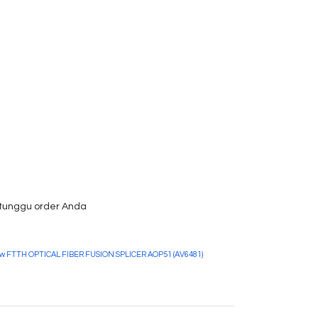
 tunggu order Anda
w FTTH OPTICAL FIBER FUSION SPLICER AOP51 (AV6481)