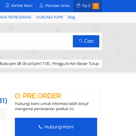
Kontak Kami
Member Area
Rp
0
0
ARA PEMESANAN
HUBUNGI KAMI
Blog
Cari
Buka jam 08.00 s/d jam17.00 , Minggu & Hari Besar Tutup
PRE ORDER
1)
Hubungi kami untuk informasi lebih lanjut
mengenai pemesanan produk ini.
Hubungi Kami