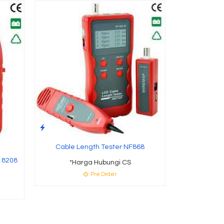
Wire Fa
*Ha
Cable Length Tester NF868
 8208
*Harga Hubungi CS
Pre Order