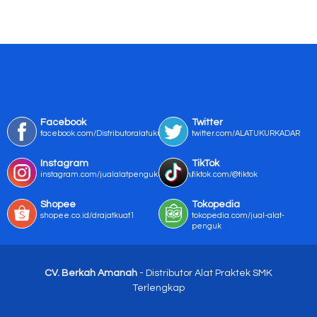
Facebook
Twitter
facebook.com/Distributoralatukur
twitter.com/ALATUKURKADAR
Instagram
TikTok
instagram.com/jualalatpengukurmurah/
tiktok.com/@tiktok
Shopee
Tokopedia
shopee.co.id/drajatkuat1
tokopedia.com/jual-alat-
penguk
CV. Berkah Amanah
- Distributor Alat Praktek SMK
Terlengkap