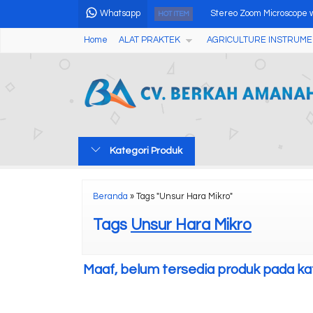
Whatsapp
Stereo Zoom Microscope w
HOT ITEM
Home
ALAT PRAKTEK
AGRICULTURE INSTRUME
Alat Pengukur Ketebalan 
AMT-M17 Handheld Homo
Dissolved Oxygen Meter 
Economical Clinical Mini
Kategori Produk
Digital Thermometer AM
Portable Mini Centrifuge
Beranda
»
Tags "Unsur Hara Mikro"
Analytical Balance Intern
Tags
Unsur Hara Mikro
Maaf, belum tersedia produk pada kate