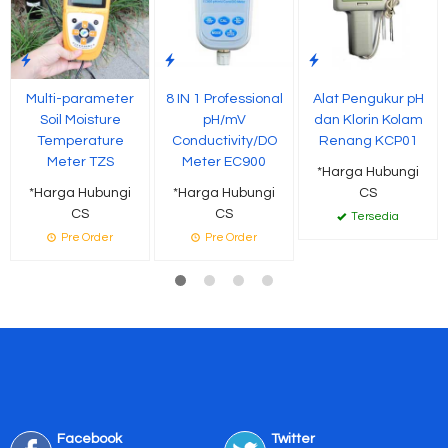
Multi-parameter
8 IN 1 Professional
Alat Pengukur pH
Soil Moisture
pH/mV
dan Klorin Kolam
Temperature
Conductivity/DO
Renang KCP01
Meter TZS
Meter EC900
*Harga Hubungi
*Harga Hubungi
*Harga Hubungi
CS
CS
CS
Tersedia
Pre Order
Pre Order
Facebook
Twitter