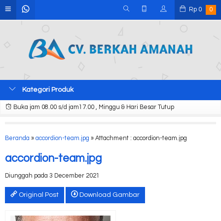
Rp
0
0
Kategori Produk
Buka jam 08.00 s/d jam17.00 , Minggu & Hari Besar Tutup
Beranda
»
accordion-team.jpg
» Attachment : accordion-team.jpg
accordion-team.jpg
Diunggah pada 3 December 2021
Original Post
Download Gambar