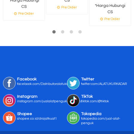
*Harga Hubungi
CS
*Harga Hubungi
CS
Pre Order
CS
Pre Order
Pre Order
Facebook
Twitter
facebook.com/Distributoralatukur
twitter.com/ALATUKURKADAR
Instagram
TikTok
instagram.com/jualalatpengukurmurah/
tiktok.com/@tiktok
Shopee
Tokopedia
shopee.co.id/drajatkuat1
tokopedia.com/jual-alat-
penguk