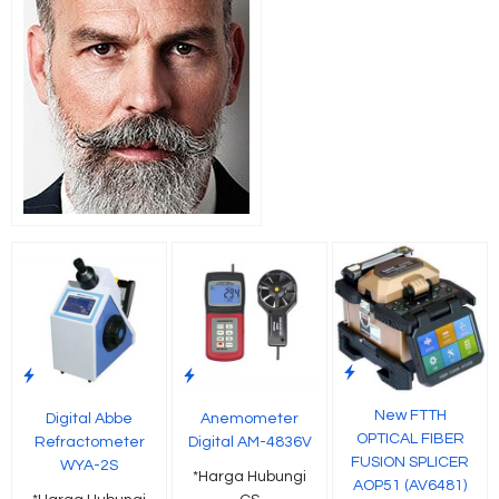
New FTTH
Digital Abbe
Anemometer
OPTICAL FIBER
Refractometer
Digital AM-4836V
FUSION SPLICER
WYA-2S
*Harga Hubungi
AOP51 (AV6481)