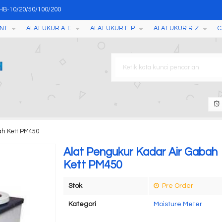
r HB-10/20/50/100/200
NT
ALAT UKUR A-E
ALAT UKUR F-P
ALAT UKUR R-Z
C
ith LCD HD Tablet
MF011
PK Tester
(Nucleic Acid Analyzer) AM
mand BOD Meter
Mold Incubator
ah Kett PM450
s Tester with Printer YD-2
Alat Pengukur Kadar Air Gabah
Kett PM450
Stok
Pre Order
Kategori
Moisture Meter