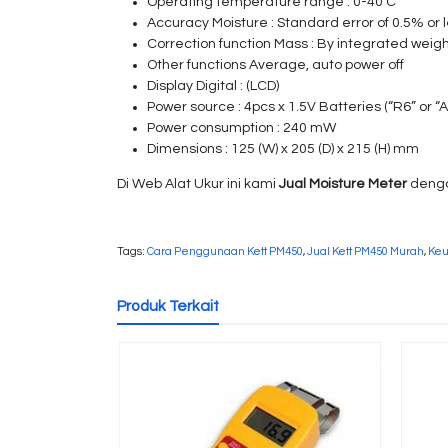
Operating temperature range : 0-40 C
Accuracy Moisture : Standard error of 0.5% or 
Correction function Mass : By integrated weigh
Other functions Average, auto power off
Display Digital : (LCD)
Power source : 4pcs x 1.5V Batteries (“R6” or “A
Power consumption : 240 mW
Dimensions : 125 (W) x 205 (D) x 215 (H) mm
Di Web Alat Ukur ini kami
Jual Moisture Meter
deng
Tags:
Cara Penggunaan Kett PM450
,
Jual Kett PM450 Murah
,
Keu
Produk Terkait