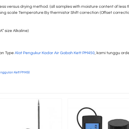
less versus drying method. (all samples with moisture content of less 
ing scale Temperature:By thermistor Shift correction (Offset correctio
A” size Alkaline)
an Type
Alat Pengukur Kadar Air Gabah Kett PM450
, kami tunggu ord
nggulan Kett PM450