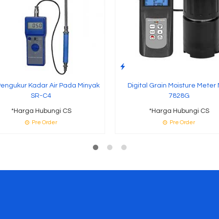
Pengukur Kadar Air Pada Minyak
Digital Grain Moisture Meter
SR-C4
7828G
*Harga Hubungi CS
*Harga Hubungi CS
Pre Order
Pre Order