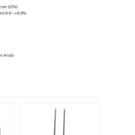
than 20%)
n) 9.9 ~ +9.9%
er Anda
Digital Gra
*Ha